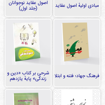
دی
اصول عقاید نوجوانان
مبادی اولیهٔ اصول عقاید
ها
(جلد اول)
کتاب
ها
درباره
ما
تماس
با ما
رسانه
شرحی بر کتاب «دین و
فرهنگ جهاد؛ فتنه و ابتلا
قوانین
زندگی» پایهٔ یازدهم
و
مقررات
سایت