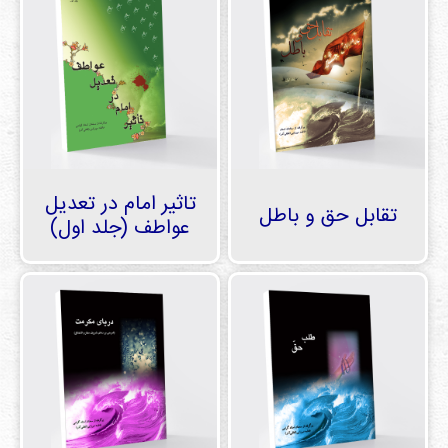
تاثیر امام در تعدیل
تقابل حق و باطل
عواطف (جلد اول)