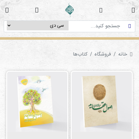
خانه
دوره
های
آموزشی
خانه
فروشگاه
کتاب‌ها‌
پژوهش
های
میان
رشته
ای
استاد
فاطمه
میرزایی
سی