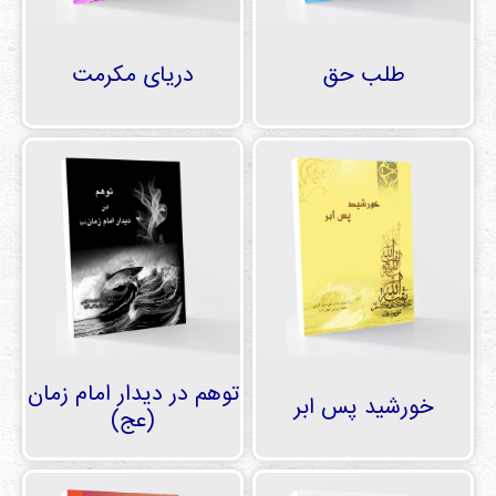
طلب حق
دریای مکرمت
توهم در دیدار امام زمان
خورشید پس ابر
(عج)