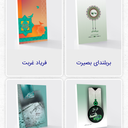
بربلندای بصیرت
فریاد غربت