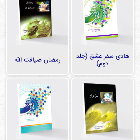
هادی سفر عشق (جلد
رمضان ضیافت الله
دوم)