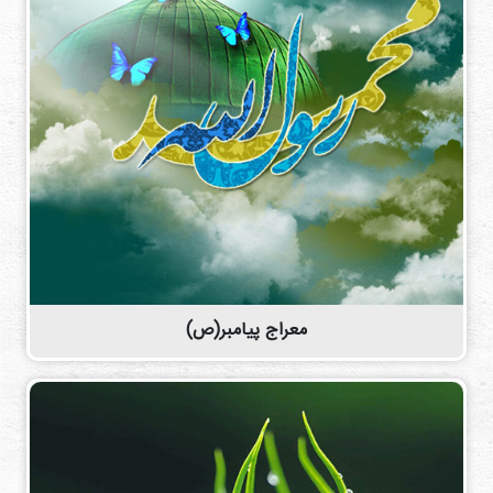
معراج پیامبر(ص)