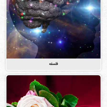
دی
ها
کتاب
ها
درباره
ما
تماس
با ما
فلسفه
رسانه
قوانین
و
مقررات
سایت