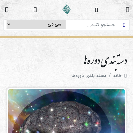
خانه
دوره
های
آموزشی
دسته بندی دوره‌ها
پژوهش
های
میان
خانه
دسته بندی دوره‌ها
رشته
ای
استاد
فاطمه
میرزایی
سی