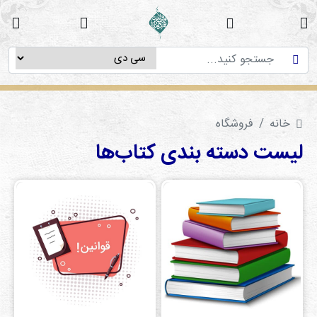
خانه
دوره
های
آموزشی
خانه
فروشگاه
پژوهش
های
لیست دسته بندی کتاب‌ها‌
میان
رشته
ای
استاد
فاطمه
میرزایی
سی