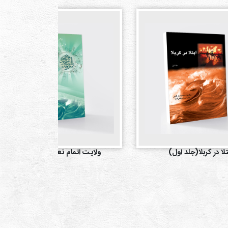
تلا در کربلا(جلد اول)
ولایت اتمام نعمت(جلد اول)