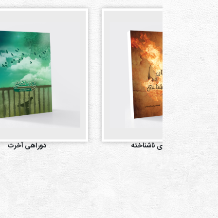
شیطان آشنای ناشناخته
دوراهی آخرت