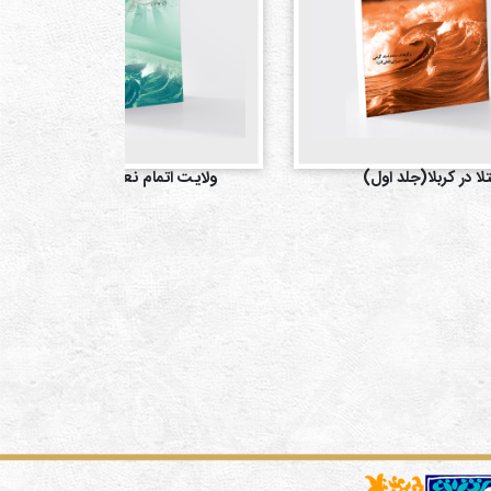
تلا در کربلا(جلد اول)
ولایت اتمام نعمت(جلد اول)