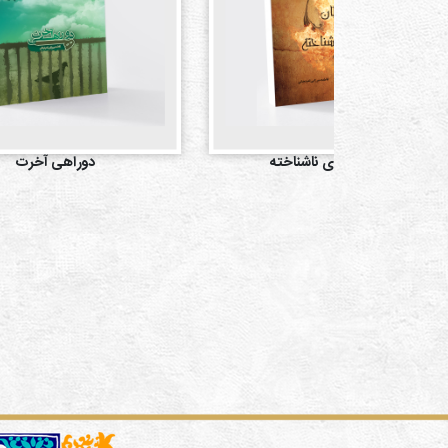
شیطان آشنای ناشناخته
دوراهی آخرت