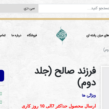
ی میان رشته ای
فروشگاه
درباره ما
تماس 
وم)
فرزند صالح (جلد
دوم)
ویژگی ها
ارسال محصول حداكثر 7الی 10 روز كاری