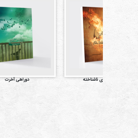
شیطان آشنای ناشناخته
دوراهی آخرت