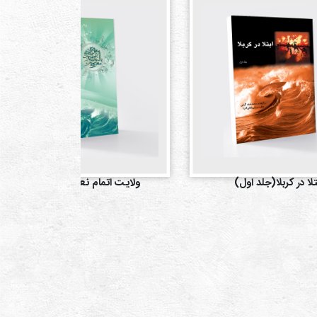
تلا در کربلا(جلد اول)
ولایت اتمام نعمت(جلد اول)