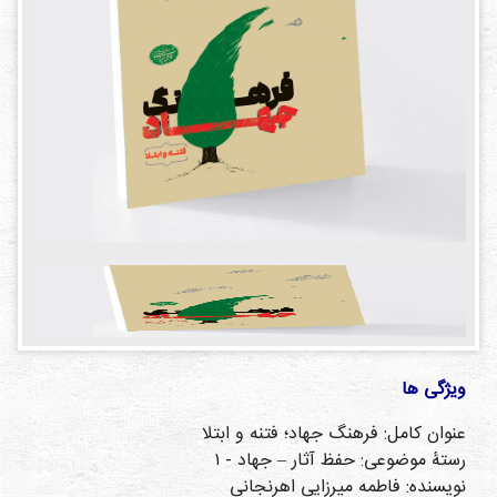
دی
ها
کتاب
ها
درباره
ما
تماس
با ما
رسانه
قوانین
ویژگی ها
و
مقررات
عنوان کامل: فرهنگ جهاد؛ فتنه و ابتلا
سایت
رستۀ موضوعی: حفظ آثار – جهاد - ۱
نویسنده: فاطمه میرزایی اهرنجانی