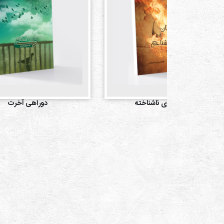
شیطان آشنای ناشناخته
دوراهی آخرت