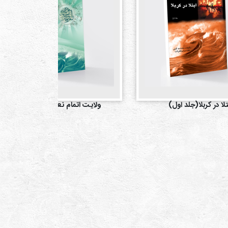
تلا در کربلا(جلد اول)
ولایت اتمام نعمت(جلد اول)