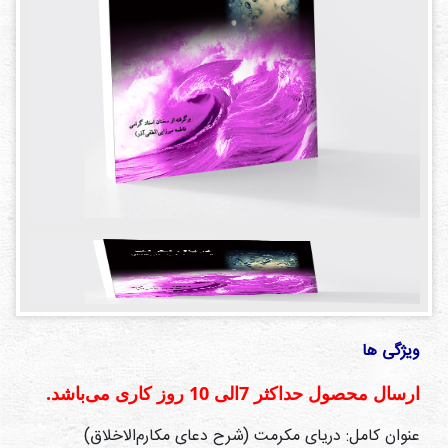
دی
ها
کتاب
ها
درباره
ما
تماس
با ما
رسانه
قوانین
ویژگی ها
و
مقررات
ارسال محصول حداكثر 7الی 10 روز كاری می‌باشد.
سایت
عنوان کامل: دریای مکرمت (شرح دعای مکارم‌الاخلاق)