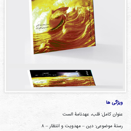
دی
ها
کتاب
ها
درباره
ما
تماس
با ما
رسانه
قوانین
ویژگی ها
و
مقررات
عنوان کامل: قلب، عهدنامۀ الست
سایت
رستۀ موضوعی: دین – مهدویت و انتظار – ۸