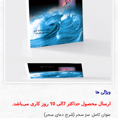
دی
ها
کتاب
ها
درباره
ما
تماس
با ما
رسانه
قوانین
ویژگی ها
و
مقررات
ارسال محصول حداكثر 7الی 10 روز كاری می‌باشد.
سایت
عنوان کامل: سرّ سحر (شرح دعای سحر)