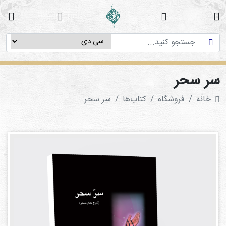
خانه
دوره
های
آموزشی
ر سحر
پژوهش
خانه
فروشگاه
کتاب‌ها‌
سر سحر
های
میان
رشته
ای
استاد
فاطمه
میرزایی
سی