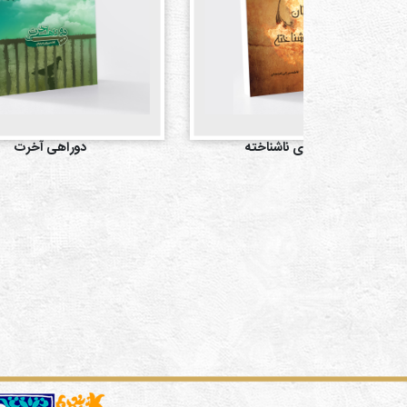
شیطان آشنای ناشناخته
دوراهی آخرت