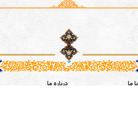
ا ما
درباره ما
رفی اصفهانی،خیابان طالقانی،
موسسه فرهنگی و هنری همگامان
کوچه پنجم پلاک 9 طبقه 3- آدرس کانال
طراحی سایت و سئو:
شرکت ره وب