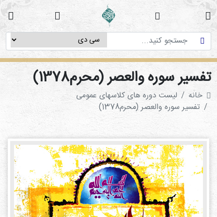
خانه
دوره
های
آموزشی
فسیر سوره والعصر (محرم1378)
پژوهش
خانه
لیست دوره های کلاسهای عمومی
های
تفسیر سوره والعصر (محرم1378)
میان
رشته
ای
استاد
فاطمه
میرزایی
سی