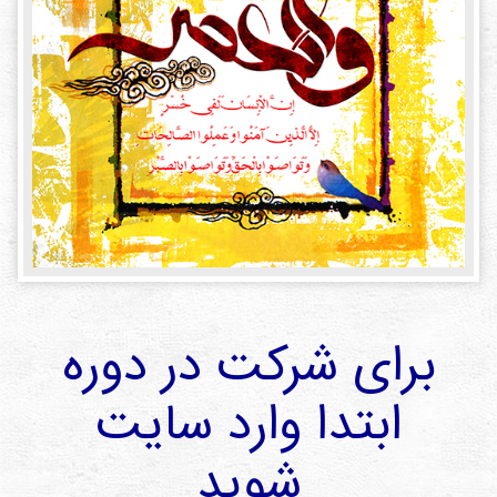
دی
ها
کتاب
ها
درباره
ما
تماس
با ما
رسانه
برای شرکت در دوره
قوانین
و
ابتدا وارد سایت
مقررات
سایت
شوید