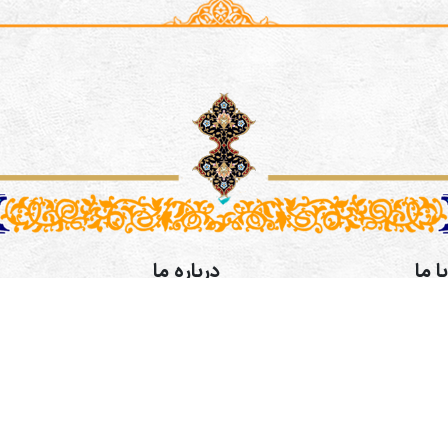
ا ما
درباره ما
رفی اصفهانی،خیابان طالقانی،
موسسه فرهنگی و هنری همگامان
کوچه پنجم پلاک 9 طبقه 3- آدرس کانال
طراحی سایت و سئو:
شرکت ره وب