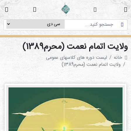
خانه
دوره
های
آموزشی
لایت اتمام نعمت (محرم1389)
پژوهش
خانه
لیست دوره های کلاسهای عمومی
های
ولایت اتمام نعمت (محرم1389)
میان
رشته
ای
استاد
فاطمه
میرزایی
سی