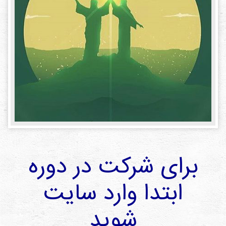
دی
ها
کتاب
ها
درباره
ما
تماس
با ما
رسانه
برای شرکت در دوره
قوانین
و
ابتدا وارد سایت
مقررات
سایت
شوید