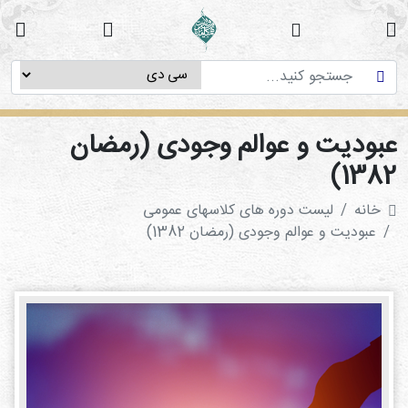
خانه
دوره
های
آموزشی
بودیت و عوالم وجودی (رمضان
پژوهش
1382
های
خانه
لیست دوره های کلاسهای عمومی
میان
عبودیت و عوالم وجودی (رمضان 1382)
رشته
ای
استاد
فاطمه
میرزایی
سی