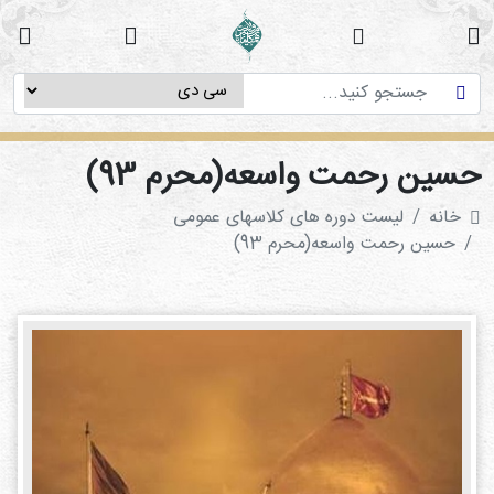
خانه
دوره
های
آموزشی
سین رحمت واسعه‌(محرم 93)
پژوهش
خانه
لیست دوره های کلاسهای عمومی
های
حسین رحمت واسعه‌(محرم 93)
میان
رشته
ای
استاد
فاطمه
میرزایی
سی