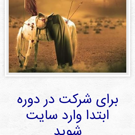
دی
ها
کتاب
ها
درباره
ما
تماس
با ما
رسانه
برای شرکت در دوره
قوانین
و
ابتدا وارد سایت
مقررات
سایت
شوید