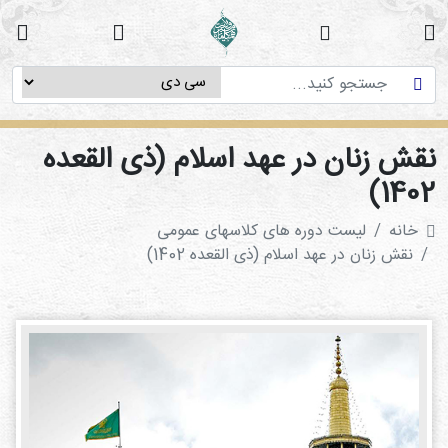
خانه
دوره
های
آموزشی
قش زنان در عهد اسلام (ذی القعده
پژوهش
1402
های
خانه
لیست دوره های کلاسهای عمومی
میان
نقش زنان در عهد اسلام (ذی القعده 1402)
رشته
ای
استاد
فاطمه
میرزایی
سی