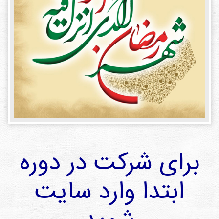
دی
ها
کتاب
ها
درباره
ما
تماس
با ما
رسانه
برای شرکت در دوره
قوانین
و
ابتدا وارد سایت
مقررات
سایت