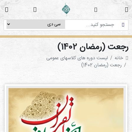
خانه
دوره
های
آموزشی
جعت (رمضان 1402)
پژوهش
خانه
لیست دوره های کلاسهای عمومی
های
رجعت (رمضان 1402)
میان
رشته
ای
استاد
فاطمه
میرزایی
سی