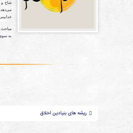
شاخ و ب
می‌دهد 
خدابینی
مباحث «
به سوی 
ريشه های بنيادين اخلاق