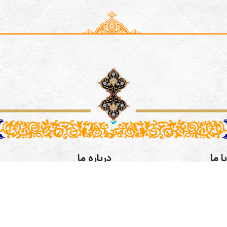
ا ما
درباره ما
رفی اصفهانی،خیابان طالقانی،
موسسه فرهنگی و هنری همگامان
کوچه پنجم پلاک 9 طبقه 3- آدرس کانال