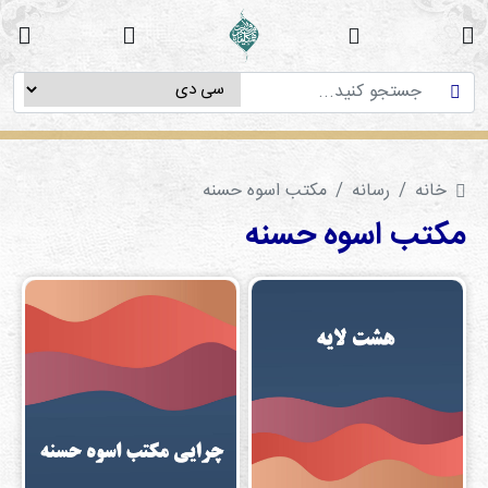
خانه
دوره
های
آموزشی
خانه
رسانه
مکتب اسوه حسنه
پژوهش
های
مکتب اسوه حسنه
میان
رشته
ای
استاد
فاطمه
میرزایی
سی