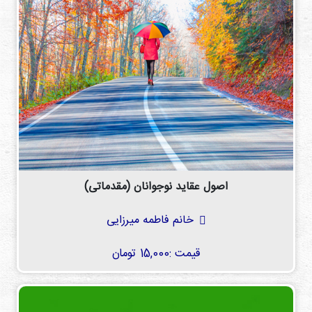
دی
ها
کتاب
ها
درباره
ما
تماس
با ما
اصول عقاید نوجوانان (مقدماتی)
رسانه
خانم فاطمه میرزایی
قوانین
و
قیمت :
15,000 تومان
مقررات
سایت