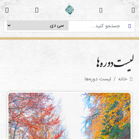
خانه
دوره
های
آموزشی
لیست دوره‌ها
پژوهش
های
میان
خانه
لیست دوره‌ها
رشته
ای
استاد
فاطمه
میرزایی
سی