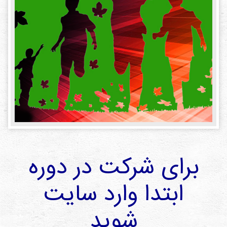
دی
ها
کتاب
ها
درباره
ما
تماس
با ما
رسانه
برای شرکت در دوره
قوانین
و
ابتدا وارد سایت
مقررات
سایت
شوید