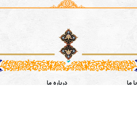
ا ما
درباره ما
رفی اصفهانی،خیابان طالقانی،
موسسه فرهنگی و هنری همگامان
کوچه پنجم پلاک 9 طبقه 3- آدرس کانال
طراحی سایت و سئو:
شرکت ره وب