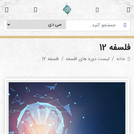
خانه
دوره
های
آموزشی
لسفه 12
پژوهش
خانه
لیست دوره های فلسفه
فلسفه 12
های
میان
رشته
ای
استاد
فاطمه
میرزایی
سی