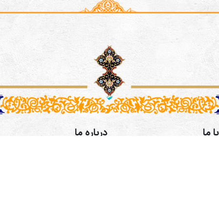
ا ما
درباره ما
رفی اصفهانی،خیابان طالقانی،
موسسه فرهنگی و هنری همگامان
کوچه پنجم پلاک 9 طبقه 3- آدرس کانال
طراحی سایت و سئو:
شرکت ره وب