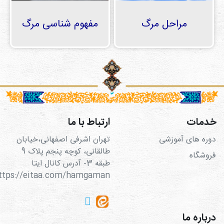
دی
ها
مراحل مرگ
مفهوم شناسی مرگ
کتاب
ها
درباره
ما
تماس
با ما
خدمات
ارتباط با ما
دوره های آموزشی
تهران اشرفی اصفهانی،خیابان
رسانه
طالقانی، کوچه پنجم پلاک 9
فروشگاه
طبقه 3- آدرس کانال ایتا
قوانین
https://eitaa.com/hamgaman
و
مقررات
سایت
درباره ما