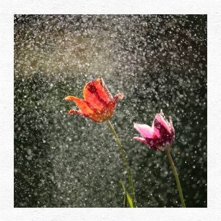
دی
ها
کتاب
ها
درباره
ما
تماس
با ما
رسانه
قوانین
و
مقررات
سایت