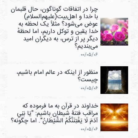
چرا در اتفاقات گوناگون، حال قلبمان
با خدا و اهل‌بیت(علیهم‌السلام)
عوض می‌شود؟ مثلاً یک لحظه به
خدا یقین و توکل داریم، اما لحظهٔ
دیگر پر از ترس، به دیگران امید
می‌بندیم؟
۰۰/۰۵/۰۶
منظور از اینکه در عالم امام باشیم،
چیست؟
۰۰/۰۵/۰۶
خداوند در قرآن به ما فرموده که
مراقب فتنۀ شیطان باشیم: "يَا بَنِي
آدَمَ لَا يَفْتِنَنَّكُمُ الشَّيْطَانُ". اما چگونه؟
۰۰/۰۵/۰۶