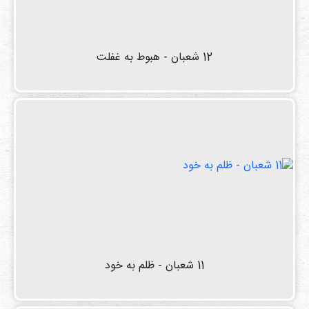
دی
ها
کتاب
12 شعبان - هبوط به غفلت
ها
درباره
ما
تماس
با ما
رسانه
قوانین
و
مقررات
11 شعبان - ظلم به خود
سایت