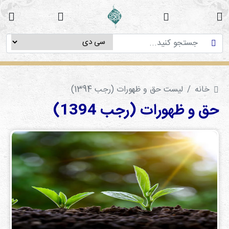
خانه
دوره
های
آموزشی
خانه
لیست حق و ظهورات (رجب 1394)
پژوهش
های
حق و ظهورات (رجب 1394)
میان
رشته
ای
استاد
فاطمه
میرزایی
سی