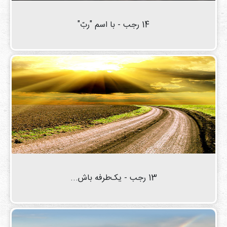
دی
ها
14 رجب - با اسم "ربّ"
کتاب
ها
درباره
ما
تماس
با ما
رسانه
قوانین
13 رجب - یک‌طرفه باش...
و
مقررات
سایت