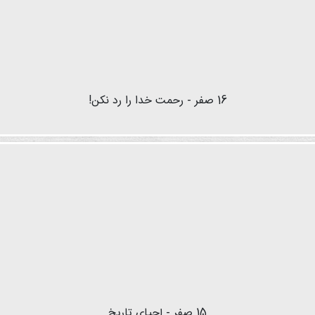
16 صفر - رحمت خدا را رد نکن!
15 صفر - إحیای تاریخ