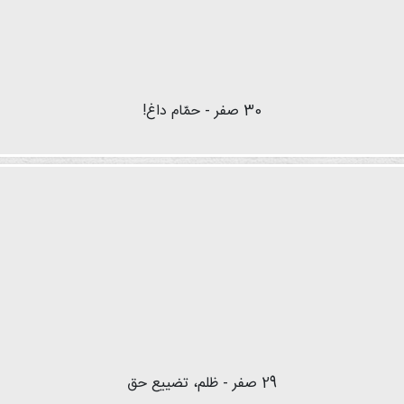
30 صفر - حمّام داغ!
29 صفر - ظلم، تضییع حق