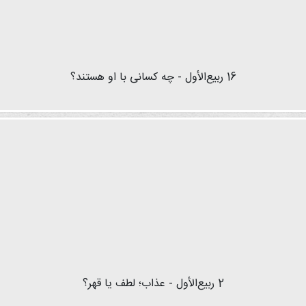
16 ربیع‌الأول - چه کسانی با او هستند؟
2 ربیع‌الأول - عذاب؛ لطف یا قهر؟