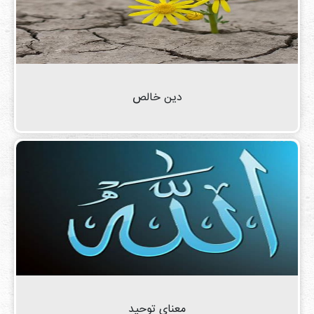
دین خالص
معنای توحید