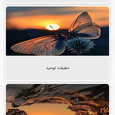
حقیقت توحید