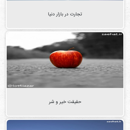
دی
ها
تجارت در بازار دنیا
کتاب
ها
درباره
ما
تماس
با ما
رسانه
قوانین
حقیقت خیر و شر
و
مقررات
سایت