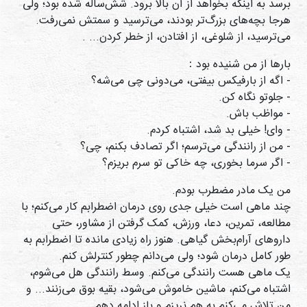
برسد به اینکه بخواهد از آن بالا برود. شش‌ساله شده بود؛ ولی
هرجا بچه‌های بزرگ‌تر بودند، می‌ترسید و سمتش نمی‌رفت.
می‌ترسید، از شلوغی، از افتادن، از خطر کردن... .
بارها از من شنیده بود：
- اگه از بارفیکس بیفتی، می‌دونی چی می‌شه؟
- جلوتو نگاه کن.
- مواظب باش.
- وای! خیلی بد شد، اشتباه کردم.
- من از رانندگی می‌ترسم؛ اگر تصادف بکنم، چی؟
- اگر سرما بخوری، چه خاکی تو سرم بریزم؟
من یک مادر مضطرب بودم.
چند ماهی است خیلی جدی روی درمان اضطرابم کار می‌کنم؛ با
مطالعه، تمرین، دعا، ورزش، کمک گرفتن از مشاور، حتی
داروهای آرام‌بخش گیاهی. هنوز راه زیادی مانده تا اضطرابم به
طور کامل درمان شود؛ ولی می‌دانم چطور کنترلش کنم.
یک ماهی هست رانندگی می‌کنم. وسط رانندگی هل می‌شوم،
اشتباه می‌کنم، ماشین خاموش می‌شود، بقیه بوق می‌زنند... و
من تلاش می‌کنم به هم نریزم و باز ادامه دهم.