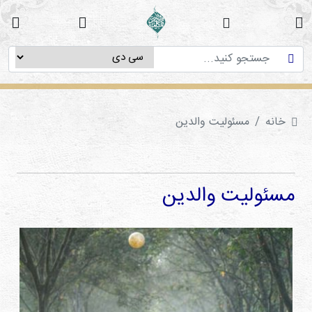
خانه
دوره
های
آموزشی
خانه
مسئولیت والدین
پژوهش
های
میان
رشته
مسئولیت والدین
ای
استاد
فاطمه
میرزایی
سی