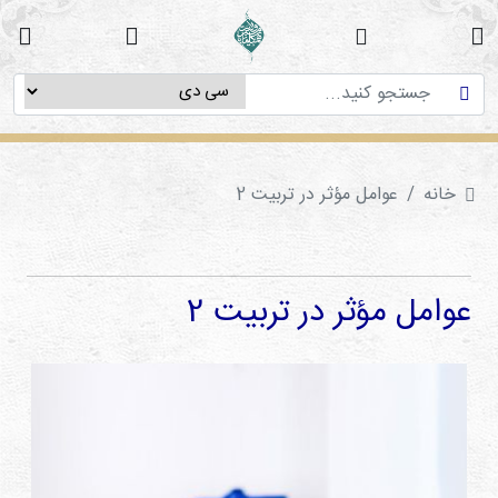
خانه
دوره
های
آموزشی
خانه
عوامل مؤثر در تربیت 2
پژوهش
های
میان
رشته
عوامل مؤثر در تربیت 2
ای
استاد
فاطمه
میرزایی
سی