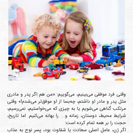
دی
ها
کتاب
ها
درباره
ما
تماس
با ما
رسانه
وقتی فرد موفقی می‌بینیم، می‌گوییم: «من هم اگر پدر و مادری
قوانین
مثل پدر و مادر او داشتم، چه‌بسا از او موفق‌تر می‌شدم!» وقتی
و
مرتکب گناهی می‌شویم یا به چیزی که می‌خواستیم، نمی‌رسیم،
مقررات
شرایط محیط، دوستان، زمانه و... را بهانه می‌کنیم. اما تاریخ،
سایت
حجت را بر همه تمام کرده است:
اگر ژن، عامل اصلی سعادت یا شقاوت بود، پسر نوح به عذاب