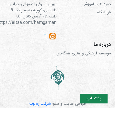
دوره های آموزشی
تهران اشرفی اصفهانی،خیابان
طالقانی، کوچه پنجم پلاک 9
فروشگاه
طبقه 3- آدرس کانال ایتا
https://eitaa.com/hamgaman
درباره ما
موسسه فرهنگی و هنری همگامان
پشتیبانی
طراحی سایت و سئو:
شرکت ره وب