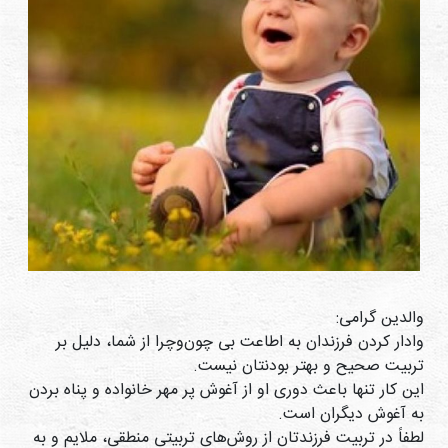
دی
ها
کتاب
ها
درباره
ما
تماس
با ما
رسانه
والدین گرامی:
قوانین
وادار کردن فرزندان به اطاعت بی‌ چون‌و‌چرا از شما، دلیل بر
و
تربیت صحیح و بهتر بودنتان نیست.
مقررات
این کار تنها باعث دوری او از آغوش پر مهر خانواده و پناه بردن
سایت
به آغوش دیگران است.
لطفاً در تربیت فرزندتان از روش‌های تربیتی منطقی، ملایم و به