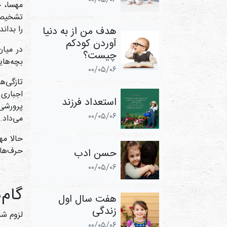
۰۰/۰۵/۰۶
مهسا، چ
تشخیص 
را بدان
هدف من از به ‌دنیا
‌آوردن کودکم
در میان
چیست؟
بچه‌های
۰۰/۰۵/۰۶
تازگی‌ه
اجباری 
استعداد فرزند
پرورشی 
۰۰/۰۵/۰۶
می‌داد.
حالا مه
حرف‌های
حسن ادب
۰۰/۰۵/۰۶
گام‌
هفت سال اول
زندگی
لزوم شن
۰۰/۰۵/۰۶