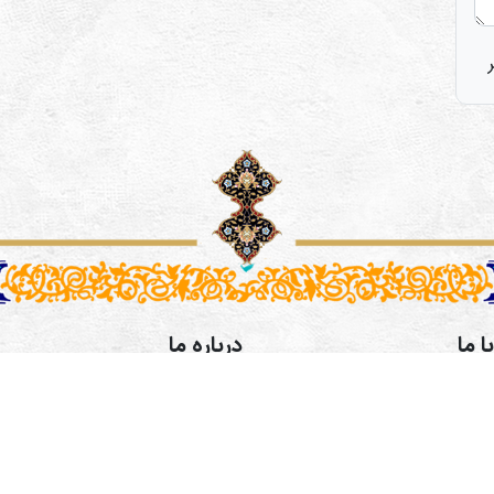
ا ما
درباره ما
رفی اصفهانی،خیابان طالقانی،
موسسه فرهنگی و هنری همگامان
کوچه پنجم پلاک 9 طبقه 3- آدرس کانال