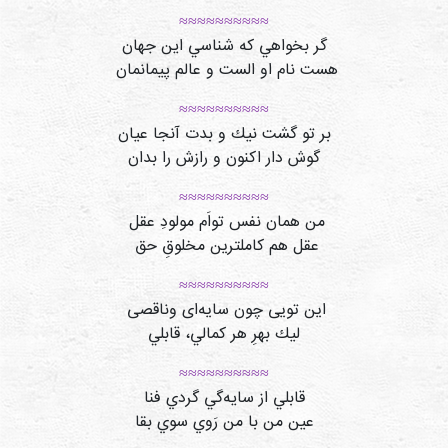
≈≈≈≈≈≈≈≈≈≈
گر بخواهي كه شناسي اين جهان
هست نام او الست و عالم پیمانمان
≈≈≈≈≈≈≈≈≈≈
بر تو گشت نيك و بدت آنجا عيان
گوش دار اكنون و رازش را بدان
≈≈≈≈≈≈≈≈≈≈
من همان نفس تواَم مولودِ عقل
عقل هم کاملترین مخلوقِ حق
≈≈≈≈≈≈≈≈≈≈
این تویی چون سایه‌ای وناقصی
ليك بهرِ هر كمالي، قابلي
≈≈≈≈≈≈≈≈≈≈
قابلي از سايه‌گي گردي فنا
عين من با من رَوي سوي بقا