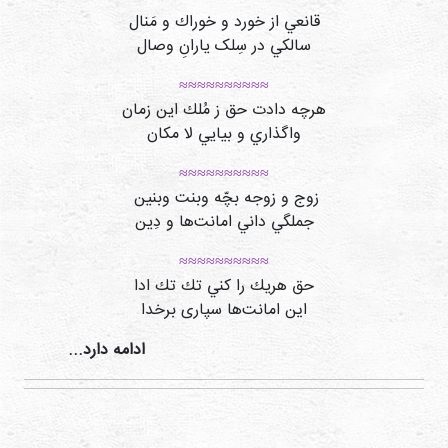
قانعي از خورد و خوراك و مَنال
سالكي در سِلک يارانِ وصال
≈≈≈≈≈≈≈≈≈≈
هرچه دادت حق ز مُلك اين زمان
واگذاري و بيايي لا مكان
≈≈≈≈≈≈≈≈≈≈
زوج و زوجه بچّه وبنت وبنین
جملگي داني امانت‌ها و دِين
≈≈≈≈≈≈≈≈≈≈
حق هريك را كني تك تك ادا
این امانت‌ها سپاری برخدا
ادامه دارد...