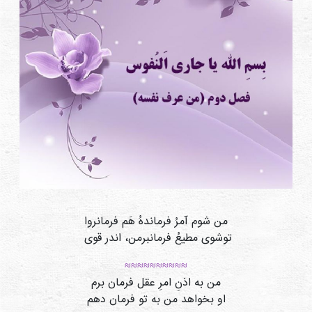
دی
ها
کتاب
ها
درباره
ما
تماس
با ما
رسانه
من شوم آمرُ فرماندهُ هَم فرمانروا
قوانین
توشوی مطیعُ فرمانبرمن، اندر قوی
و
≈≈≈≈≈≈≈≈≈≈
مقررات
من به اذنِ امرِ عقل فرمان برم
سایت
او بخواهد من به تو فرمان دهم