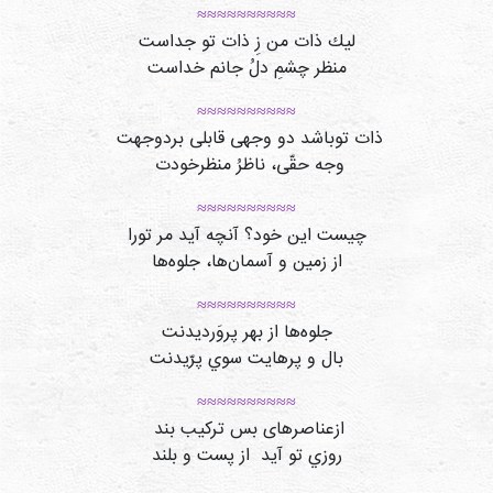
≈≈≈≈≈≈≈≈≈≈
ليك ذات من زِ ذات تو جداست
منظر چشمِ دلُ جانم خداست
≈≈≈≈≈≈≈≈≈≈
ذات توباشد دو وجهی قابلی بردوجهت
وجه حقّی، ناظرُ منظرخودت
≈≈≈≈≈≈≈≈≈≈
چيست اين خود؟ آنچه آيد مر تورا
از زمين و آسمان‌ها، جلوه‌ها
≈≈≈≈≈≈≈≈≈≈
جلوه‌ها از بهر پروَرديدنت
بال و پرهايت سوي پرّيدنت
≈≈≈≈≈≈≈≈≈≈
ازعناصرهای بس ترکیب بند
روزي تو آيد از پست و بلند