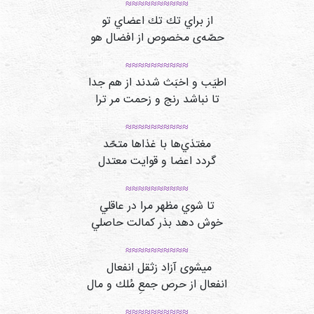
≈≈≈≈≈≈≈≈≈≈
از براي تك تك اعضاي تو
حصّه‌ی مخصوص از افضال هو
≈≈≈≈≈≈≈≈≈≈
اطيَب و اخبَث شدند از هم جدا
تا نباشد رنج و زحمت مر ترا
≈≈≈≈≈≈≈≈≈≈
مغتذي‌ها با غذاها متحّد
گردد اعضا و قوايت معتدل
≈≈≈≈≈≈≈≈≈≈
تا شوي مظهر مرا در عاقلي
خوش دهد بذر كمالت حاصلي
≈≈≈≈≈≈≈≈≈≈
میشوی آزاد زثقل انفعال
انفعال از حرص جمعِ مُلك و مال
≈≈≈≈≈≈≈≈≈≈