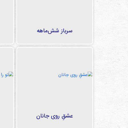
سرباز شش‌ماهه
عشقِ روی جانان