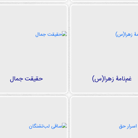
غم‌نامۀ زهرا(س)
حقیقت جمال