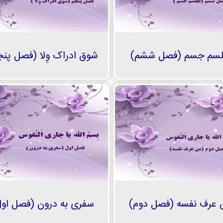
سم جسم (فصل ششم)
شوق ادراک وِلا (فصل پنج
 عرف نفسه (فصل دوم)
سفری به درون (فصل اول