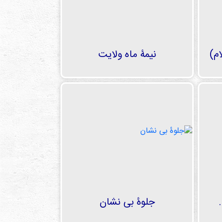
م)
نیمۀ ماه ولایت
جلوۀ بی­ نشان