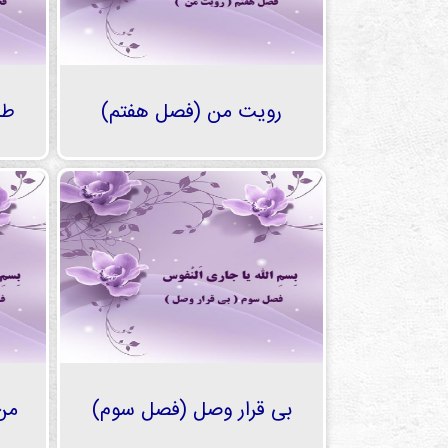
رویت من (فصل هفتم)
طل
بی قرار وصل (فصل سوم)
من