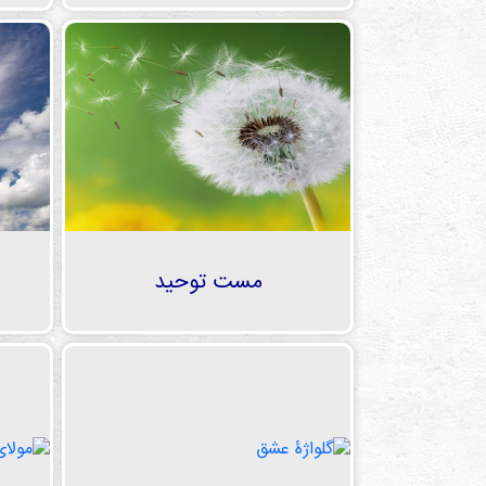
مست توحید