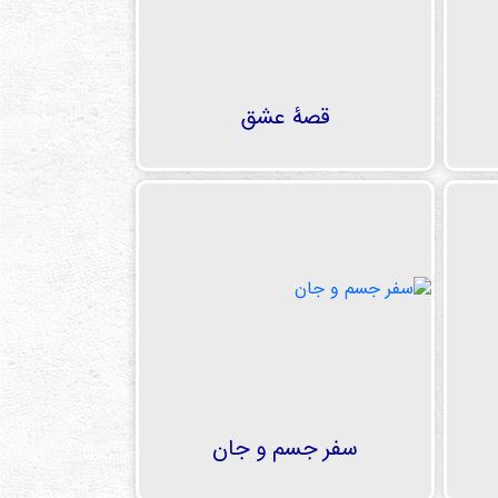
قصۀ عشق
سفر جسم و جان